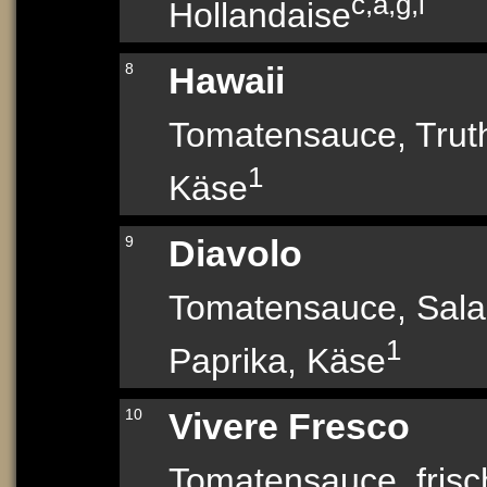
c,a,g,i
Hollandaise
8
Hawaii
Tomatensauce, Trut
1
Käse
9
Diavolo
Tomatensauce, Sal
1
Paprika, Käse
10
Vivere Fresco
Tomatensauce, frisch