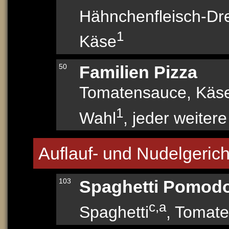
Hähnchenfleisch-Dr
1
Käse
50
Familien Pizza
Tomatensauce, Käse
1
Wahl
, jeder weiter
Auflauf- und Nudelgerich
103
Spaghetti Pomod
c,a
Spaghetti
, Tomat