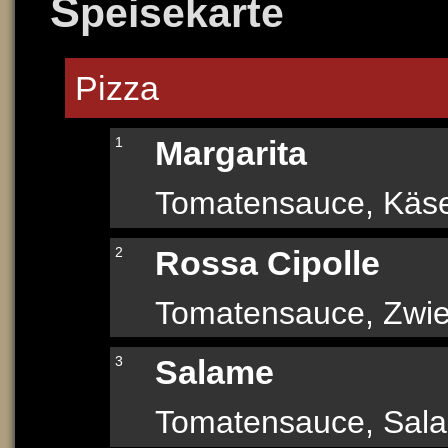
S
peisekarte
Pizza
1
Margarita
Tomatensauce, Käs
2
Rossa Cipolle
Tomatensauce, Zwie
3
Salame
Tomatensauce, Sal