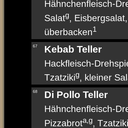
Hähnchenfleisch-Dr
g
Salat
, Eisbergsalat
1
überbacken
67
Kebab Teller
Hackfleisch-Drehsp
g
Tzatziki
, kleiner Sal
68
Di Pollo Teller
Hähnchenfleisch-Dr
a,g
Pizzabrot
, Tzatzik