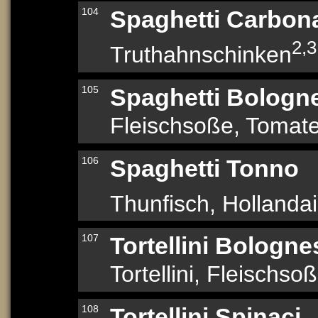
104
Spaghetti Carbon
2,3
Truthahnschinken
105
Spaghetti Bologn
Fleischsoße, Tomat
106
Spaghetti Tonno
Thunfisch, Hollanda
107
Tortellini Bologne
Tortellini, Fleischs
108
Tortellini Spinaci