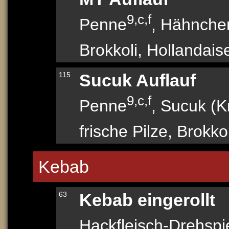
9,c,f
Penne
, Hähnche
Brokkoli, Hollandais
115
Sucuk Auflauf
9,c,f
Penne
, Sucuk (
frische Pilze, Brokk
Kebab
63
Kebab eingerollt
Hackfleisch-Drehsp