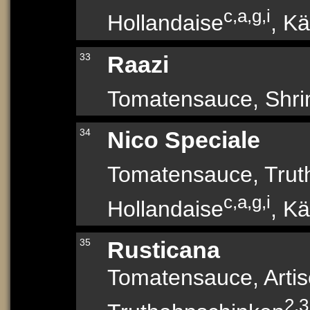
c,a,g,i
Hollandaise
, K
33
Raazi
Tomatensauce, Shr
34
Nico Speciale
Tomatensauce, Trut
c,a,g,i
Hollandaise
, K
35
Rusticana
Tomatensauce, Arti
2,3