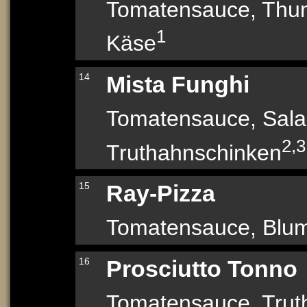
Tomatensauce, Thunf
1
Käse
14
Mista Funghi
Tomatensauce, Sal
2,3
Truthahnschinken
15
Ray-Pizza
Tomatensauce, Blume
16
Prosciutto Tonno
Tomatensauce, Trut