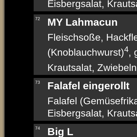
Eisbergsalat, Krautsa
72
MY Lahmacun
Fleischsoße, Hackfl
4
(Knoblauchwurst)
,
Krautsalat, Zwiebeln,
73
Falafel eingerollt
Falafel (Gemüsefrika
Eisbergsalat, Krauts
74
Big L