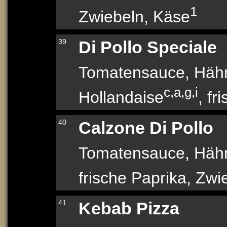
1
Zwiebeln, Käse
39
Di Pollo Speciale
Tomatensauce, Hähn
c,a,g,i
Hollandaise
, fr
40
Calzone Di Pollo
Tomatensauce, Hähn
frische Paprika, Zwi
41
Kebab Pizza