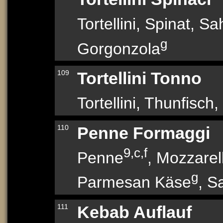
Tortellini, Spinat,
g
Gorgonzola
109
Tortellini Tonno
Tortellini, Thunfisch
110
Penne Formaggi
9,c,f
Penne
, Mozzarel
g
Parmesan Käse
, S
111
Kebab Auflauf