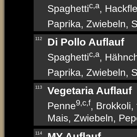
c,a
Spaghetti
, Hackfl
Paprika, Zwiebeln, 
112
Di Pollo Auflauf
c,a
Spaghetti
, Hähnc
Paprika, Zwiebeln, 
113
Vegetaria Auflauf
9,c,f
Penne
, Brokkoli,
Mais, Zwiebeln, Pe
114
MY Auflauf