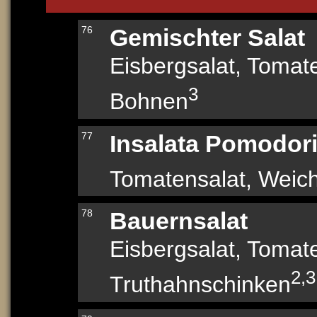
76
Gemischter Salat
Eisbergsalat, Tomat
3
Bohnen
77
Insalata Pomodor
Tomatensalat, Weic
78
Bauernsalat
Eisbergsalat, Tomat
2,3
Truthahnschinken