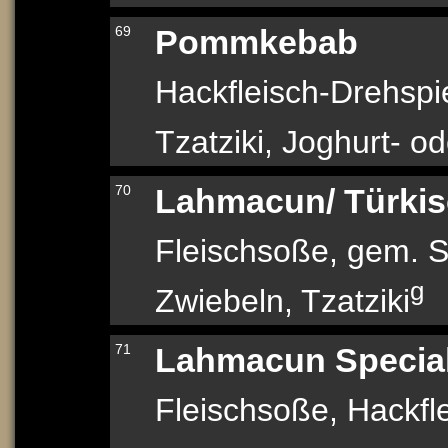
69
Pommkebab
Hackfleisch-Drehsp
Tzatziki, Joghurt- o
70
Lahmacun/ Türkis
Fleischsoße, gem. S
g
Zwiebeln, Tzatziki
71
Lahmacun Specia
Fleischsoße, Hackfl