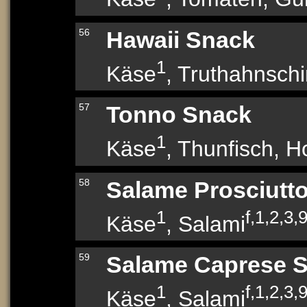
56
Hawaii Snack
1
Käse
, Truthahnsch
57
Tonno Snack
1
Käse
, Thunfisch, H
58
Salame Prosciutt
1
f,1,2,3,
Käse
, Salami
59
Salame Caprese 
1
f,1,2,3,
Käse
, Salami