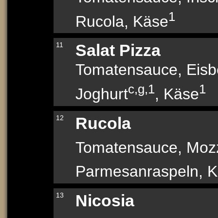
1
Rucola, Käse
11
Salat Pizza
Tomatensauce, Eisb
c,g,1
1
Joghurt
, Käse
12
Rucola
Tomatensauce, Mozz
Parmesanraspeln, 
13
Nicosia