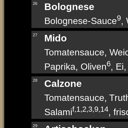
26
Bolognese
9
Bolognese-Sauce
,
27
Mido
Tomatensauce, Wei
6
Paprika, Oliven
, Ei
28
Calzone
Tomatensauce, Trut
f,1,2,3,9,14
Salami
, fri
29